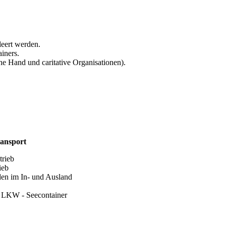
eert werden.
ainers.
he Hand und caritative Organisationen).
ransport
rieb
ieb
en im In- und Ausland
 LKW - Seecontainer