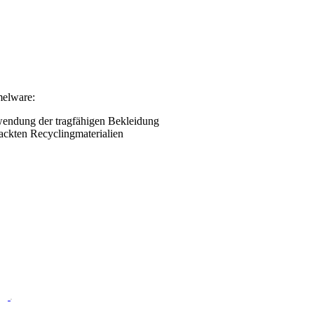
melware:
wendung der tragfähigen Bekleidung
ackten Recyclingmaterialien