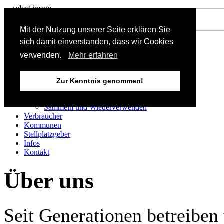
select image
1
Mit der Nutzung unserer Seite erklären Sie
sich damit einverstanden, dass wir Cookies
Tooltip
verwenden.
Mehr erfahren
Startseite
Über uns
Historie
Zur Kenntnis genommen!
Philosophie
Unser Betriebszweck
Sammeln und Wiederverwenden
Verbraucher
Kommunen
Stellplatzgeber
Infos
Kontakt
Über uns
Seit Generationen betreiben